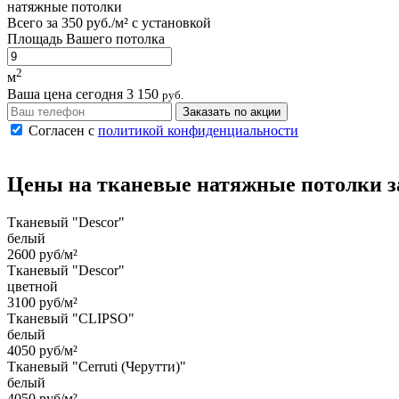
натяжные потолки
Всего за
350 руб./м²
с установкой
Площадь Вашего потолка
2
м
Ваша цена сегодня
3 150
руб.
Заказать по акции
Согласен с
политикой конфиденциальности
Цены на
тканевые
натяжные потолки
з
Тканевый "Descor"
белый
2600 руб/м²
Тканевый "Descor"
цветной
3100 руб/м²
Тканевый "CLIPSO"
белый
4050 руб/м²
Тканевый "Cerruti (Черутти)"
белый
4050 руб/м²