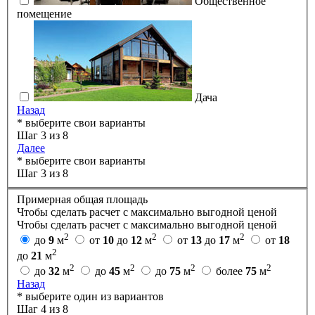
Общественное
помещение
Дача
Назад
* выберите свои варианты
Шаг 3 из 8
Далее
* выберите свои варианты
Шаг 3 из 8
Примерная общая площадь
Чтобы сделать расчет с максимально выгодной ценой
Чтобы сделать расчет с максимально выгодной ценой
2
2
2
до
9
м
от
10
до
12
м
от
13
до
17
м
от
18
2
до
21
м
2
2
2
2
до
32
м
до
45
м
до
75
м
более
75
м
Назад
* выберите один из вариантов
Шаг 4 из 8