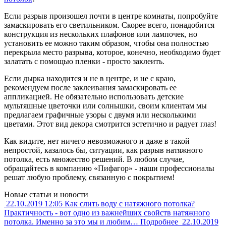
Если разрыв произошел почти в центре комнаты, попробуйте
замаскировать его светильником. Скорее всего, понадобится
конструкция из нескольких плафонов или лампочек, но
установить ее можно таким образом, чтобы она полностью
перекрыла место разрыва, которое, конечно, необходимо будет
залатать с помощью пленки - просто заклеить.
Если дырка находится и не в центре, и не с краю,
рекомендуем после заклеивания замаскировать ее
аппликацией. Не обязательно использовать детские
мультяшные цветочки или солнышки, своим клиентам мы
предлагаем графичные узоры с двумя или несколькими
цветами. Этот вид декора смотрится эстетично и радует глаз!
Как видите, нет ничего невозможного и даже в такой
непростой, казалось бы, ситуации, как разрыв натяжного
потолка, есть множество решений. В любом случае,
обращайтесь в компанию «Пифагор» - наши профессионалы
решат любую проблему, связанную с покрытием!
Новые статьи и новости
22.10.2019
12:05
Как слить воду с натяжного потолка?
Практичность - вот одно из важнейших свойств натяжного
потолка. Именно за это мы и любим…
Подробнее
22.10.2019