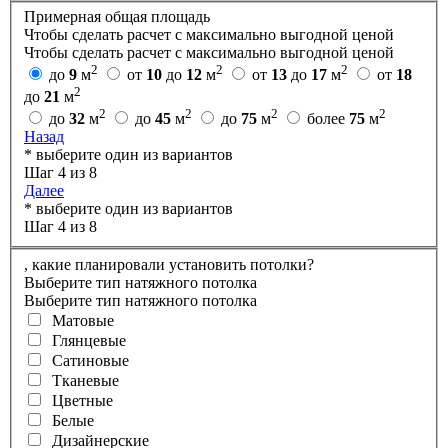
Примерная общая площадь
Чтобы сделать расчет с максимально выгодной ценой
Чтобы сделать расчет с максимально выгодной ценой
2
2
2
до
9
м
от
10
до
12
м
от
13
до
17
м
от
18
2
до
21
м
2
2
2
2
до
32
м
до
45
м
до
75
м
более
75
м
Назад
* выберите один из вариантов
Шаг 4 из 8
Далее
* выберите один из вариантов
Шаг 4 из 8
,
какие планировали установить потолки?
Выберите тип натяжного потолка
Выберите тип натяжного потолка
Матовые
Глянцевые
Сатиновые
Тканевые
Цветные
Белые
Дизайнерские